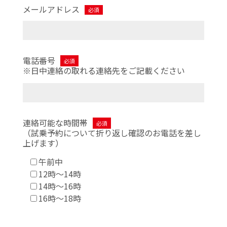
メールアドレス
必須
電話番号
必須
※日中連絡の取れる連絡先を
ご記載ください
連絡可能な時間帯
必須
（試乗予約について折り返し
確認のお電話を差し
上げます）
午前中
12時～14時
14時～16時
16時～18時